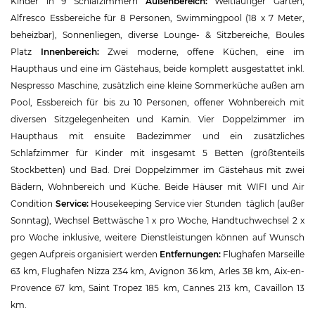
Kinder in 9 Schlafzimmern
Außenbereich:
Weitläufiger Garten,
Alfresco Essbereiche für 8 Personen, Swimmingpool (18 x 7 Meter,
beheizbar), Sonnenliegen, diverse Lounge- & Sitzbereiche, Boules
Platz
Innenbereich:
Zwei moderne, offene Küchen, eine im
Haupthaus und eine im Gästehaus, beide komplett ausgestattet inkl.
Nespresso Maschine, zusätzlich eine kleine Sommerküche außen am
Pool, Essbereich für bis zu 10 Personen, offener Wohnbereich mit
diversen Sitzgelegenheiten und Kamin. Vier Doppelzimmer im
Haupthaus mit ensuite Badezimmer und ein zusätzliches
Schlafzimmer für Kinder mit insgesamt 5 Betten (größtenteils
Stockbetten) und Bad. Drei Doppelzimmer im Gästehaus mit zwei
Bädern, Wohnbereich und Küche. Beide Häuser mit WIFI und Air
Condition
Service:
Housekeeping Service vier Stunden täglich (außer
Sonntag), Wechsel Bettwäsche 1 x pro Woche, Handtuchwechsel 2 x
pro Woche inklusive, weitere Dienstleistungen können auf Wunsch
gegen Aufpreis organisiert werden
Entfernungen:
Flughafen Marseille
63 km, Flughafen Nizza 234 km, Avignon 36 km, Arles 38 km, Aix-en-
Provence 67 km, Saint Tropez 185 km, Cannes 213 km, Cavaillon 13
km.