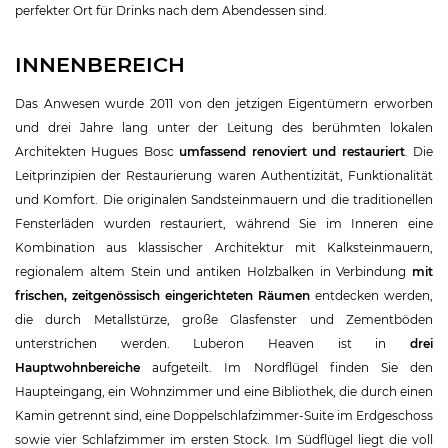
perfekter Ort für Drinks nach dem Abendessen sind.
INNENBEREICH
Das Anwesen wurde 2011 von den jetzigen Eigentümern erworben
und drei Jahre lang unter der Leitung des berühmten lokalen
Architekten Hugues Bosc
umfassend renoviert und restauriert
. Die
Leitprinzipien der Restaurierung waren Authentizität, Funktionalität
und Komfort. Die originalen Sandsteinmauern und die traditionellen
Fensterläden wurden restauriert, während Sie im Inneren eine
Kombination aus klassischer Architektur mit Kalksteinmauern,
regionalem altem Stein und antiken Holzbalken in Verbindung
mit
frischen, zeitgenössisch eingerichteten Räumen
entdecken werden,
die durch Metallstürze, große Glasfenster und Zementböden
unterstrichen werden. Luberon Heaven ist in
drei
Hauptwohnbereiche
aufgeteilt. Im Nordflügel finden Sie den
Haupteingang, ein Wohnzimmer und eine Bibliothek, die durch einen
Kamin getrennt sind, eine Doppelschlafzimmer-Suite im Erdgeschoss
sowie vier Schlafzimmer im ersten Stock. Im Südflügel liegt die voll