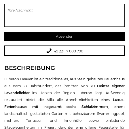
Bitte lasse dieses Feld leer.
+49 221 17 000 790
BESCHREIBUNG
Luberon Heaven ist ein traditionelles, aus Stein gebautes Bauernhaus
aus dem 18. Jahrhundert, das inmitten von
20 Hektar eigener
Lavendelfelder
im Herzen der Region Luberon liegt. Aufwendig
restauriert bietet die Villa alle Annehmlichkeiten eines
Luxus-
Ferienhauses mit insgesamt sechs Schlafzimmer
n, einem
landschaftlich gestalteten Garten mit beheizbarem Swimmingpool,
mehrere Terrassen und Innenhöfe sowie einladende
Sitzgelegenheiten im Freien, darunter eine offene Feuerstelle für