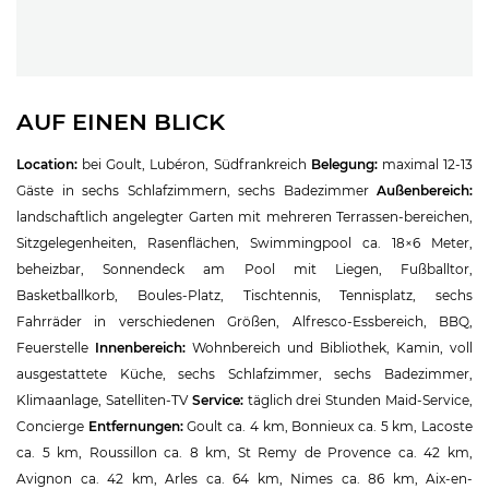
AUF EINEN BLICK
Location:
bei Goult, Lubéron, Südfrankreich
Belegung:
maximal 12-13
Gäste in sechs Schlafzimmern, sechs Badezimmer
Außenbereich:
landschaftlich angelegter Garten mit mehreren Terrassen-bereichen,
Sitzgelegenheiten, Rasenflächen, Swimmingpool ca. 18×6 Meter,
beheizbar, Sonnendeck am Pool mit Liegen, Fußballtor,
Basketballkorb, Boules-Platz, Tischtennis, Tennisplatz, sechs
Fahrräder in verschiedenen Größen, Alfresco-Essbereich, BBQ,
Feuerstelle
Innenbereich:
Wohnbereich und Bibliothek, Kamin, voll
ausgestattete Küche, sechs Schlafzimmer, sechs Badezimmer,
Klimaanlage, Satelliten-TV
Service:
täglich drei Stunden Maid-Service,
Concierge
Entfernungen:
Goult ca. 4 km, Bonnieux ca. 5 km, Lacoste
ca. 5 km, Roussillon ca. 8 km, St Remy de Provence ca. 42 km,
Avignon ca. 42 km, Arles ca. 64 km, Nimes ca. 86 km, Aix-en-