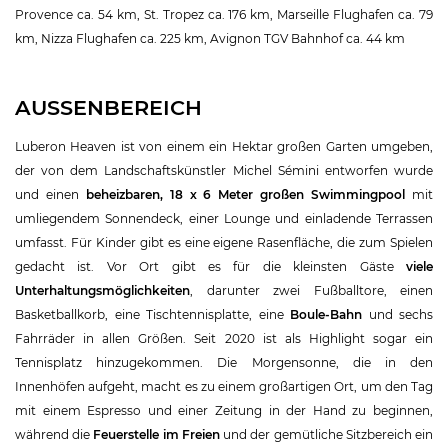
Provence ca. 54 km, St. Tropez ca. 176 km, Marseille Flughafen ca. 79
km, Nizza Flughafen ca. 225 km, Avignon TGV Bahnhof ca. 44 km
AUSSENBEREICH
Luberon Heaven ist von einem ein Hektar großen Garten umgeben,
der von dem Landschaftskünstler Michel Sémini entworfen wurde
und einen
beheizbaren, 18 x 6 Meter großen Swimmingpool
mit
umliegendem Sonnendeck, einer Lounge und einladende Terrassen
umfasst. Für Kinder gibt es eine eigene Rasenfläche, die zum Spielen
gedacht ist. Vor Ort gibt es für die kleinsten Gäste
viele
Unterhaltungsmöglichkeiten
, darunter zwei Fußballtore, einen
Basketballkorb, eine Tischtennisplatte, eine
Boule-Bahn
und sechs
Fahrräder in allen Größen. Seit 2020 ist als Highlight sogar ein
Tennisplatz hinzugekommen. Die Morgensonne, die in den
Innenhöfen aufgeht, macht es zu einem großartigen Ort, um den Tag
mit einem Espresso und einer Zeitung in der Hand zu beginnen,
während die
Feuerstelle im Freien
und der gemütliche Sitzbereich ein