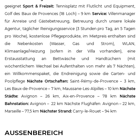
geeignet
Sport & Freizeit:
Tennisplatz mit Flutlicht und Equipment,
Golf des Baux de Provences (18 Loch) – 9 km
Service:
Villenmanager
für Anreise und Gästebetreuung, Betreuung durch unsere lokale
Agentur, täglicher Reinigungsservice (3 Stunden pro Tag, an 5 Tagen
pro Woche), kostenlose Pflegeprodukte, im Mietpreis enthalten sind
die Nebenkosten (Wasser, Gas und Strom), WLAN,
Klimaanlage/Heizung (sofern in der Villa vorhanden), eine
Erstausstattung an Bettwäsche und Handtüchern (mit
wöchentlichem Wechsel bei Aufenthalten von mehr als 7 Nächten),
ein Willkommenspaket, die Endreinigung sowie die Garten- und
Poolpflege
Nächste Ortschaften:
Saint-Rémy-de-Provence – 3 km,
Les Baux-de-Provence – 7 km, Maussane-Les-Alpilles – 10 km
Nächste
Städte:
Avignon – 26 km, Aix-en-Provence – 78 km
Nächste
Bahnstation:
Avignon – 22 km Nächste Flughäfen: Avignon – 22 km,
Marseille – 77,5 km
Nächster Strand:
Carry-le-Rouet – 94 km
AUSSENBEREICH