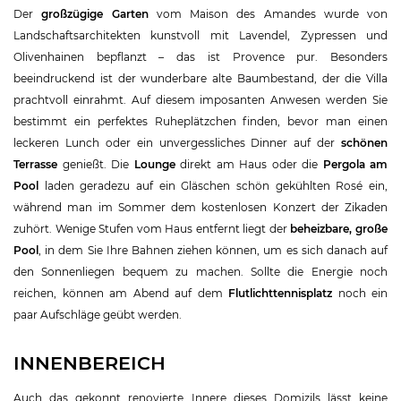
Der
großzügige Garten
vom Maison des Amandes wurde von
Landschaftsarchitekten kunstvoll mit Lavendel, Zypressen und
Olivenhainen bepflanzt – das ist Provence pur. Besonders
beeindruckend ist der wunderbare alte Baumbestand, der die Villa
prachtvoll einrahmt. Auf diesem imposanten Anwesen werden Sie
bestimmt ein perfektes Ruheplätzchen finden, bevor man einen
leckeren Lunch oder ein unvergessliches Dinner auf der
schönen
Terrasse
genießt. Die
Lounge
direkt am Haus oder die
Pergola am
Pool
laden geradezu auf ein Gläschen schön gekühlten Rosé ein,
während man im Sommer dem kostenlosen Konzert der Zikaden
zuhört. Wenige Stufen vom Haus entfernt liegt der
beheizbare, große
Pool
, in dem Sie Ihre Bahnen ziehen können, um es sich danach auf
den Sonnenliegen bequem zu machen. Sollte die Energie noch
reichen, können am Abend auf dem
Flutlichttennisplatz
noch ein
paar Aufschläge geübt werden.
INNENBEREICH
Auch das gekonnt renovierte Innere dieses Domizils lässt keine