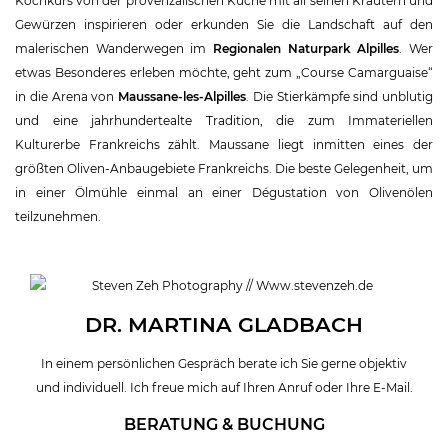
Kochkurs von der provenzalischen Küche mit all seinen Kräutern und
Gewürzen inspirieren oder erkunden Sie die Landschaft auf den
malerischen Wanderwegen im
Regionalen Naturpark Alpilles
. Wer
etwas Besonderes erleben möchte, geht zum „Course Camarguaise“
in die Arena von
Maussane-les-Alpilles
. Die Stierkämpfe sind unblutig
und eine jahrhundertealte Tradition, die zum Immateriellen
Kulturerbe Frankreichs zählt. Maussane liegt inmitten eines der
größten Oliven-Anbaugebiete Frankreichs. Die beste Gelegenheit, um
in einer Ölmühle einmal an einer Dégustation von Olivenölen
teilzunehmen.
DR. MARTINA GLADBACH
In einem persönlichen Gespräch berate ich Sie gerne objektiv
und individuell. Ich freue mich auf Ihren Anruf oder Ihre E-Mail.
BERATUNG & BUCHUNG