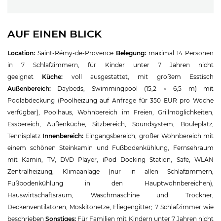
AUF EINEN BLICK
Location:
Saint-Rémy-de-Provence
Belegung:
maximal 14 Personen
in 7 Schlafzimmern, für Kinder unter 7 Jahren nicht
geeignet
Küche:
voll ausgestattet, mit großem Esstisch
Außenbereich:
Daybeds, Swimmingpool (15,2 × 6,5 m) mit
Poolabdeckung (Poolheizung auf Anfrage für 350 EUR pro Woche
verfügbar), Poolhaus, Wohnbereich im Freien, Grillmöglichkeiten,
Essbereich, Außenküche, Sitzbereich, Soundsystem, Bouleplatz,
Tennisplatz
Innenbereich:
Eingangsbereich, großer Wohnbereich mit
einem schönen Steinkamin und Fußbodenkühlung, Fernsehraum
mit Kamin, TV, DVD Player, iPod Docking Station, Safe, WLAN
Zentralheizung, Klimaanlage (nur in allen Schlafzimmern,
Fußbodenkühlung in den Hauptwohnbereichen),
Hauswirtschaftsraum, Waschmaschine und Trockner,
Deckenventilatoren, Moskitonetze, Fliegengitter; 7 Schlafzimmer wie
beschrieben
Sonstiges:
Für Familien mit Kindern unter 7 Jahren nicht