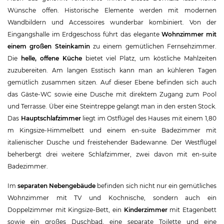
Wünsche offen. Historische Elemente werden mit modernen
Wandbildern und Accessoires wunderbar kombiniert. Von der
Eingangshalle im Erdgeschoss führt das elegante
Wohnzimmer mit
einem großen Steinkamin
zu einem gemütlichen Fernsehzimmer.
Die
helle, offene Küche
bietet viel Platz, um köstliche Mahlzeiten
zuzubereiten. Am langen Esstisch kann man an kühleren Tagen
gemütlich zusammen sitzen. Auf dieser Ebene befinden sich auch
das Gäste-WC sowie eine Dusche mit direktem Zugang zum Pool
und Terrasse. Über eine Steintreppe gelangt man in den ersten Stock.
Das
Hauptschlafzimmer
liegt im Ostflügel des Hauses mit einem 1,80
m Kingsize-Himmelbett und einem en-suite Badezimmer mit
italienischer Dusche und freistehender Badewanne. Der Westflügel
beherbergt drei weitere Schlafzimmer, zwei davon mit en-suite
Badezimmer.
Im
separaten Nebengebäude
befinden sich nicht nur ein gemütliches
Wohnzimmer mit TV und Kochnische, sondern auch ein
Doppelzimmer mit Kingsize-Bett, ein
Kinderzimmer
mit Etagenbett
sowie ein großes Duschbad, eine separate Toilette und eine