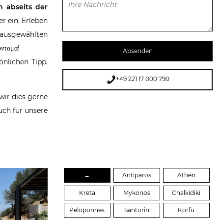
Bitte lasse dieses Feld leer.
 abseits der
r ein. Erleben
 ausgewählten
ντομα!
nlichen Tipp,
+49 221 17 000 790
wir dies gerne
auch für unsere
←
Antiparos
Athen
Kreta
Mykonos
Chalkidiki
Peloponnes
Santorin
Korfu