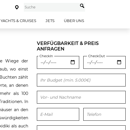
YACHTS & CRUISES
JETS
ÜBER UNS
VERFÜGBARKEIT & PREIS
ANFRAGEN
CheckIn
CheckOut
die Wiege der
aub, wo einst
 Buchten zählt
Bitte lasse dieses Feld leer.
rte, an denen
mehr als 100
raditionen. In
nhäuser an den
swürdigkeiten
idiki als auch