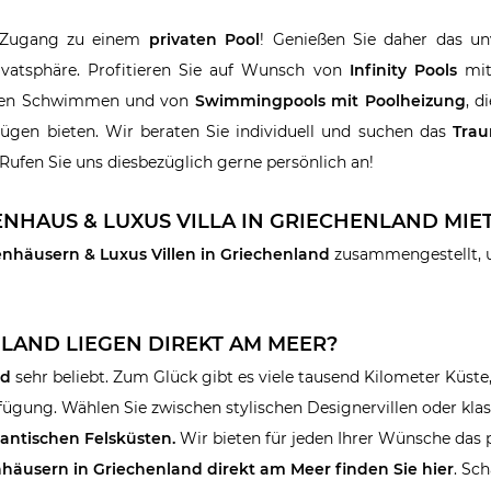
 Zugang zu einem
privaten Pool
! Genießen Sie daher das unv
ivatsphäre. Profitieren Sie auf Wunsch von
Infinity Pools
mit
ichen Schwimmen und von
Swimmingpools mit Poolheizung
, d
gen bieten. Wir beraten Sie individuell und suchen das
Trau
 Rufen Sie uns diesbezüglich gerne persönlich an!
NHAUS & LUXUS VILLA IN GRIECHENLAND MIE
enhäusern & Luxus Villen in Griechenland
zusammengestellt, 
LAND LIEGEN DIREKT AM MEER?
nd
sehr beliebt. Zum Glück gibt es viele tausend Kilometer Küste
fügung. Wählen Sie zwischen stylischen Designervillen oder kla
antischen Felsküsten.
Wir bieten für jeden Ihrer Wünsche das
nhäusern
in Griechenland direkt am Meer finden Sie hier
. Sc