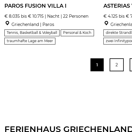
PAROS FUSION VILLA I
ASTERIAS 
€ 8.035 bis € 10.715 | Nacht | 22 Personen
€ 4.125 bis € 
Griechenland | Paros
Griechenla
Tennis, Basketball & Voleyball
Personal & Koch
direkte Strand
traumhafte Lage am Meer
zwei Infinitypo
1
2
FERIENHAUS GRIECHENLAND