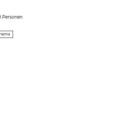
10 Personen
inema