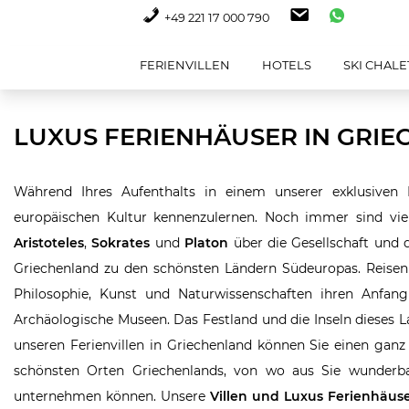
+49 221 17 000 790
FERIENVILLEN
HOTELS
SKI CHALE
LUXUS FERIENHÄUSER IN GRI
Während Ihres Aufenthalts in einem unserer exklusiven 
europäischen Kultur kennenzulernen. Noch immer sind vie
Aristoteles
,
Sokrates
und
Platon
über die Gesellschaft und 
Griechenland zu den schönsten Ländern Südeuropas. Reisen
Philosophie, Kunst und Naturwissenschaften ihren Anfa
Archäologische Museen. Das Festland und die Inseln dieses L
unseren Ferienvillen in Griechenland können Sie einen ganz
schönsten Orten Griechenlands, von wo aus Sie wunderba
unternehmen können. Unsere
Villen und Luxus Ferienhäus