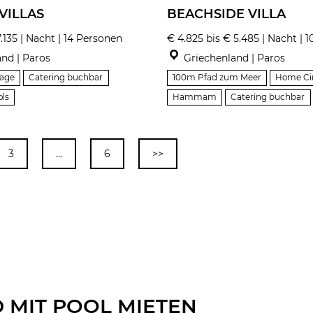
VILLAS
BEACHSIDE VILLA
7.135 | Nacht | 14 Personen
€ 4.825 bis € 5.485 | Nacht | 
nd | Paros
Griechenland | Paros
lage
Catering buchbar
100m Pfad zum Meer
Home C
ols
Hammam
Catering buchbar
3
…
6
>>
 MIT POOL MIETEN