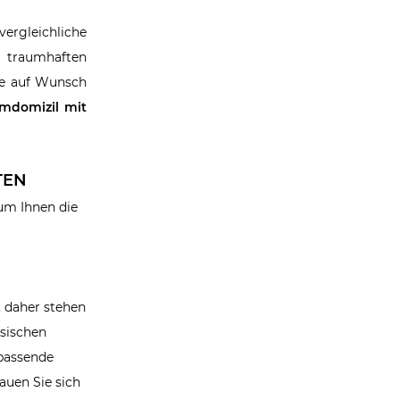
ergleichliche
 traumhaften
ie auf Wunsch
mdomizil mit
TEN
um Ihnen die
, daher stehen
ssischen
 passende
hauen Sie sich