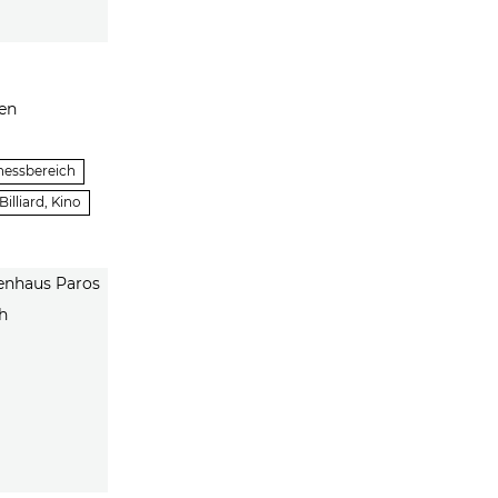
nen
nessbereich
Billiard, Kino