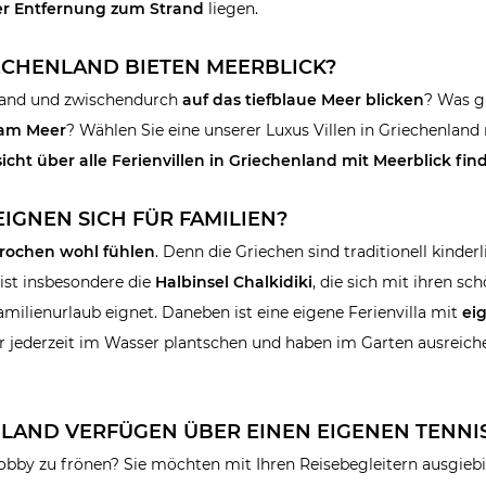
iger Entfernung zum Strand
liegen.
ECHENLAND BIETEN MEERBLICK?
 Hand und zwischendurch
auf das tiefblaue Meer blicken
? Was g
am Meer
? Wählen Sie eine unserer Luxus Villen in Griechenland
icht über alle Ferienvillen in Griechenland mit Meerblick find
IGNEN SICH FÜR FAMILIEN?
rochen wohl fühlen
. Denn die Griechen sind traditionell kinder
ist insbesondere die
Halbinsel Chalkidiki
, die sich mit ihren sc
milienurlaub eignet. Daneben ist eine eigene Ferienvilla mit
ei
er jederzeit im Wasser plantschen und haben im Garten ausreic
LAND VERFÜGEN ÜBER EINEN EIGENEN TENNI
obby zu frönen? Sie möchten mit Ihren Reisebegleitern ausgieb