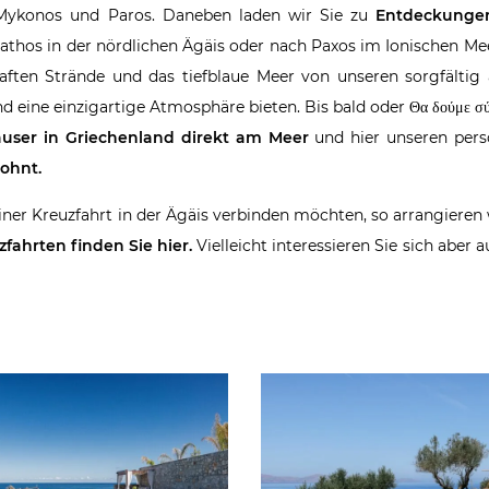
i, Mykonos und Paros. Daneben laden wir Sie zu
Entdeckungen
iathos in der nördlichen Ägäis oder nach Paxos im Ionischen Mee
haften Strände und das tiefblaue Meer von unseren sorgfältig
 eine einzigartige Atmosphäre bieten. Bis bald oder Θα δούμε σύ
äuser
in Griechenland direkt am Meer
und hier unseren persö
lohnt.
iner Kreuzfahrt in der Ägäis verbinden möchten, so arrangieren 
fahrten finden Sie hier.
Vielleicht interessieren Sie sich aber 