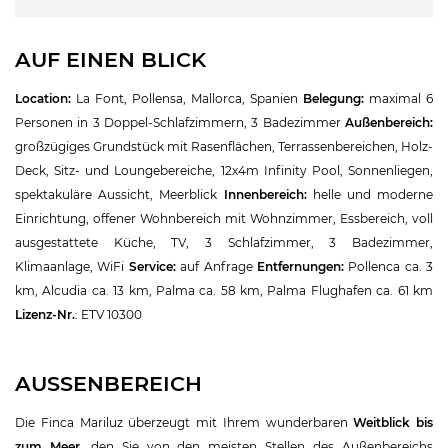
AUF EINEN BLICK
Location:
La Font, Pollensa, Mallorca, Spanien
Belegung:
maximal 6
Personen in 3 Doppel-Schlafzimmern, 3 Badezimmer
Außenbereich:
großzügiges Grundstück mit Rasenflächen, Terrassenbereichen, Holz-
Deck, Sitz- und Loungebereiche, 12x4m Infinity Pool, Sonnenliegen,
spektakuläre Aussicht, Meerblick
Innenbereich:
helle und moderne
Einrichtung, offener Wohnbereich mit Wohnzimmer, Essbereich, voll
ausgestattete Küche, TV, 3 Schlafzimmer, 3 Badezimmer,
Klimaanlage, WiFi
Service:
auf Anfrage
Entfernungen:
Pollenca ca. 3
km, Alcudia ca. 13 km, Palma ca. 58 km, Palma Flughafen ca. 61 km
Lizenz-Nr.
: ETV 10300
AUSSENBEREICH
Die Finca Mariluz überzeugt mit Ihrem wunderbaren
Weitblick bis
zum Meer,
den Sie von den meisten Stellen des Außenbereichs