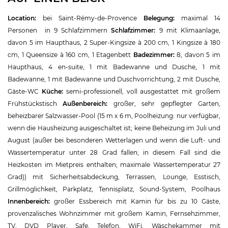
Location:
bei Saint-Rémy-de-Provence
Belegung:
maximal 14
Personen in 9 Schlafzimmern
Schlafzimmer:
9 mit Klimaanlage,
davon 5 im Haupthaus, 2 Super-Kingsize à 200 cm, 1 Kingsize à 180
cm, 1 Queensize à 160 cm, 1 Etagenbett
Badezimmer:
8, davon 5 im
Haupthaus, 4 en-suite, 1 mit Badewanne und Dusche, 1 mit
Badewanne, 1 mit Badewanne und Duschvorrichtung, 2 mit Dusche,
Gäste-WC
Küche:
semi-professionell, voll ausgestattet mit großem
Frühstückstisch
Außenbereich:
großer, sehr gepflegter Garten,
beheizbarer Salzwasser-Pool (15 m x 6 m, Poolheizung: nur verfügbar,
wenn die Hausheizung ausgeschaltet ist; keine Beheizung im Juli und
August (außer bei besonderen Wetterlagen und wenn die Luft- und
Wassertemperatur unter 28 Grad fallen; in diesem Fall sind die
Heizkosten im Mietpreis enthalten; maximale Wassertemperatur 27
Grad)) mit Sicherheitsabdeckung, Terrassen, Lounge, Esstisch,
Grillmöglichkeit, Parkplatz, Tennisplatz, Sound-System, Poolhaus
Innenbereich:
großer Essbereich mit Kamin für bis zu 10 Gäste,
provenzalisches Wohnzimmer mit großem Kamin, Fernsehzimmer,
TV, DVD Player, Safe, Telefon, WiFi, Wäschekammer mit