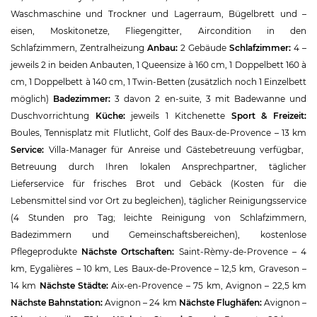
Waschmaschine und Trockner und Lagerraum, Bügelbrett und –
eisen, Moskitonetze, Fliegengitter, Aircondition in den
Schlafzimmern, Zentralheizung
Anbau:
2 Gebäude
Schlafzimmer:
4 –
jeweils 2 in beiden Anbauten, 1 Queensize à 160 cm, 1 Doppelbett 160 à
cm, 1 Doppelbett à 140 cm, 1 Twin-Betten (zusätzlich noch 1 Einzelbett
möglich)
Badezimmer:
3 davon 2 en-suite, 3 mit Badewanne und
Duschvorrichtung
Küche:
jeweils 1 Kitchenette
Sport & Freizeit:
Boules, Tennisplatz mit Flutlicht, Golf des Baux-de-Provence – 13 km
Service:
Villa-Manager für Anreise und Gästebetreuung verfügbar,
Betreuung durch Ihren lokalen Ansprechpartner, täglicher
Lieferservice für frisches Brot und Gebäck (Kosten für die
Lebensmittel sind vor Ort zu begleichen), täglicher Reinigungsservice
(4 Stunden pro Tag; leichte Reinigung von Schlafzimmern,
Badezimmern und Gemeinschaftsbereichen), kostenlose
Pflegeprodukte
Nächste Ortschaften:
Saint-Rèmy-de-Provence – 4
km, Eygalières – 10 km, Les Baux-de-Provence – 12,5 km, Graveson –
14 km
Nächste Städte:
Aix-en-Provence – 75 km, Avignon – 22,5 km
Nächste Bahnstation:
Avignon – 24 km
Nächste Flughäfen:
Avignon –