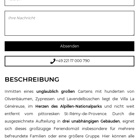
Bitte lasse dieses Feld leer.
+49 221 17 000 790
BESCHREIBUNG
Inmitten eines
unglaublich großen
Gartens mit hunderten von
Olivenbäumen, Zypressen und Lavendelbüschen liegt die Villa La
Généreuse, im
Herzen des Alpillen-Nationalparks
und nicht weit
entfernt vom pittoresken St-Rémy-de-Provence. Durch die
ausgezeichnete Aufteilung in
drei unabhängigen Gebäuden
, eignet
sich dieses großzügige Feriendomizil insbesondere für mehrere
befreundete Familien oder eine größere Gruppe. Hier können alle