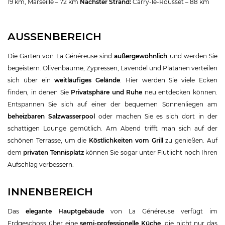
19 km, Marseille – 72 km
Nächster Strand:
Carry-le-Rousset – 88 km
AUSSENBEREICH
Die Gärten von La Généreuse sind
außergewöhnlich
und werden Sie
begeistern. Olivenbäume, Zypressen, Lavendel und Platanen verteilen
sich über ein
weitläufiges Gelände
. Hier werden Sie viele Ecken
finden, in denen Sie
Privatsphäre und Ruhe
neu entdecken können.
Entspannen Sie sich auf einer der bequemen Sonnenliegen am
beheizbaren Salzwasserpool
oder machen Sie es sich dort in der
schattigen Lounge gemütlich. Am Abend trifft man sich auf der
schönen Terrasse, um die
Köstlichkeiten vom Grill
zu genießen. Auf
dem
privaten Tennisplatz
können Sie sogar unter Flutlicht noch Ihren
Aufschlag verbessern.
INNENBEREICH
Das
elegante Hauptgebäude
von La Généreuse verfügt im
Erdgeschoss über eine
semi-professionelle Küche
, die nicht nur das