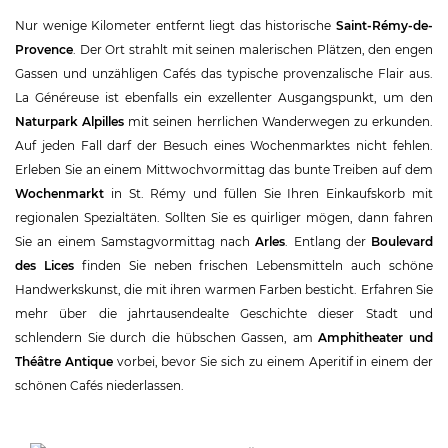
Nur wenige Kilometer entfernt liegt das historische
Saint-Rémy-de-
Provence
. Der Ort strahlt mit seinen malerischen Plätzen, den engen
Gassen und unzähligen Cafés das typische provenzalische Flair aus.
La Généreuse ist ebenfalls ein exzellenter Ausgangspunkt, um den
Naturpark Alpilles
mit seinen herrlichen Wanderwegen zu erkunden.
Auf jeden Fall darf der Besuch eines Wochenmarktes nicht fehlen.
Erleben Sie an einem Mittwochvormittag das bunte Treiben auf dem
Wochenmarkt
in St. Rémy und füllen Sie Ihren Einkaufskorb mit
regionalen Spezialtäten. Sollten Sie es quirliger mögen, dann fahren
Sie an einem Samstagvormittag nach
Arles
. Entlang der
Boulevard
des Lices
finden Sie neben frischen Lebensmitteln auch schöne
Handwerkskunst, die mit ihren warmen Farben besticht. Erfahren Sie
mehr über die jahrtausendealte Geschichte dieser Stadt und
schlendern Sie durch die hübschen Gassen, am
Amphitheater und
Théâtre Antique
vorbei, bevor Sie sich zu einem Aperitif in einem der
schönen Cafés niederlassen.